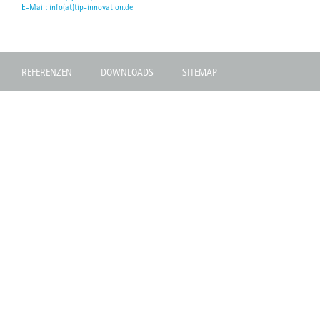
E-Mail:
info(at)tip-innovation.de
REFERENZEN
DOWNLOADS
SITEMAP