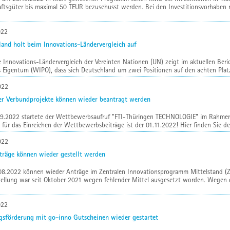
aftsgüter bis maximal 50 TEUR bezuschusst werden. Bei den Investitionsvorhaben
022
land holt beim Innovations-Ländervergleich auf
 Innovations-Ländervergleich der Vereinten Nationen (UN) zeigt im aktuellen Beri
s Eigentum (WIPO), dass sich Deutschland um zwei Positionen auf den achten Platz v
022
er Verbundprojekte können wieder beantragt werden
9.2022 startete der Wettbewerbsaufruf "FTI-Thüringen TECHNOLOGIE" im Rahmen 
 für das Einreichen der Wettbewerbsbeiträge ist der 01.11.2022! Hier finden Sie den
022
räge können wieder gestellt werden
08.2022 können wieder Anträge im Zentralen Innovationsprogramm Mittelstand (ZI
ellung war seit Oktober 2021 wegen fehlender Mittel ausgesetzt worden. Wegen der
022
gsförderung mit go-inno Gutscheinen wieder gestartet