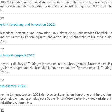
 100 Mitarbeiter können zur Vorbereitung und Durchführung von technisch-techn
ensinnovationen externe Beratungs- und Managementleistungen zu 50 Prozent üb
...
022
ericht Forschung und Innovation 2022
esbericht Forschung und Innovation 2022 bietet einen umfassenden Überblick übe
und der Länder zu Forschung und Innovation. Der Bericht stellt im Hauptband di
gs-...
022
er Innovationspreis 2022
n wieder die besten Thüringer Innovationen des Jahres gesucht. Unternehmen, Pe
ngseinrichtungen und Hochschulen können sich um den "Innovationspreis Thüring
 von...
022
resgutachten 2022
men im Jahresgutachten 2022 der Expertenkommission Forschung und Innovation (
ltechnologien und technologische SouveränitätMotorisierter Individualverkehr a
igkeitInnovationen in...
022