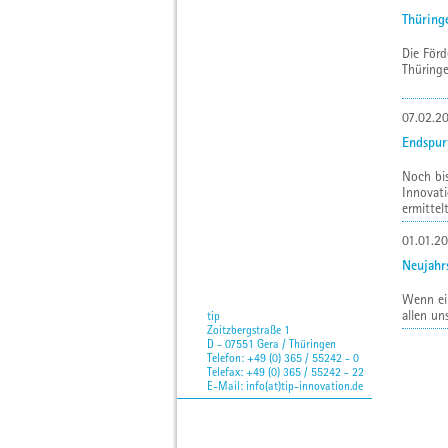
Thüring
Die Förd
Thüringe
07.02.2
Endspur
Noch bis
Innovati
ermittelt
01.01.2
Neujahr
Wenn ei
allen un
tip
Zoitzbergstraße 1
D - 07551 Gera / Thüringen
Telefon: +49 (0) 365 / 55242 - 0
Telefax: +49 (0) 365 / 55242 - 22
E-Mail:
info(at)tip-innovation.de