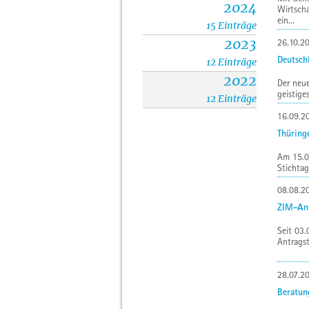
2024
Wirtsch
ein...
15 Einträge
2023
26.10.2
Deutsch
12 Einträge
2022
Der neue
geistige
12 Einträge
16.09.2
Thüring
Am 15.0
Stichtag
08.08.2
ZIM-Ant
Seit 03.
Antragst
28.07.2
Beratun