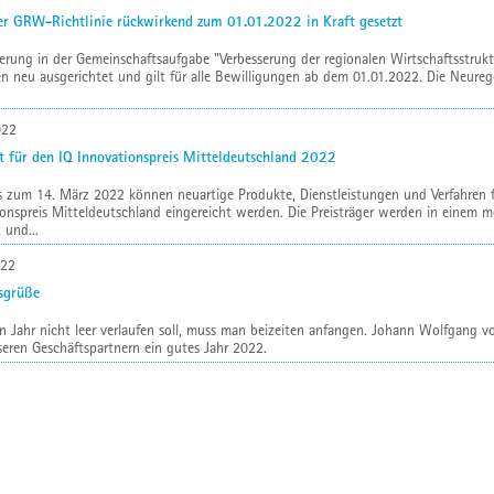
er GRW-Richtlinie rückwirkend zum 01.01.2022 in Kraft gesetzt
erung in der Gemeinschaftsaufgabe "Verbesserung der regionalen Wirtschaftsstru
n neu ausgerichtet und gilt für alle Bewilligungen ab dem 01.01.2022. Die Neur
022
t für den IQ Innovationspreis Mitteldeutschland 2022
 zum 14. März 2022 können neuartige Produkte, Dienstleistungen und Verfahren f
onspreis Mitteldeutschland eingereicht werden. Die Preisträger werden in einem m
 und...
022
sgrüße
n Jahr nicht leer verlaufen soll, muss man beizeiten anfangen. Johann Wolfgang
seren Geschäftspartnern ein gutes Jahr 2022.