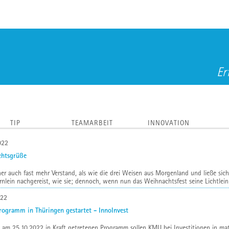
Er
TIP
TEAMARBEIT
INNOVATION
022
htsgrüße
ner auch fast mehr Verstand, als wie die drei Weisen aus Morgenland und ließe sic
nlein nachgereist, wie sie; dennoch, wenn nun das Weihnachtsfest seine Lichtlein
022
rogramm in Thüringen gestartet - InnoInvest
am 25.10.2022 in Kraft getretenen Programm sollen KMU bei Investitionen in mate