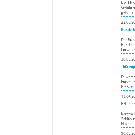
KMU bis
Verfahr
gefördert
22.06.2
Bundesb
Der Bund
Bundes 
Forschun
30.05.2
Thüring
Es werde
Forschu
Preisgeld
18.04.2
EFI-Jah
Kernthe
Schlüsse
Nachhalt
30.03.2