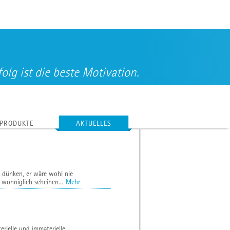
folg ist die beste Motivation.
PRODUKTE
AKTUELLES
h dünken, er wäre wohl nie
 wonniglich scheinen...
Mehr
rielle und immaterielle