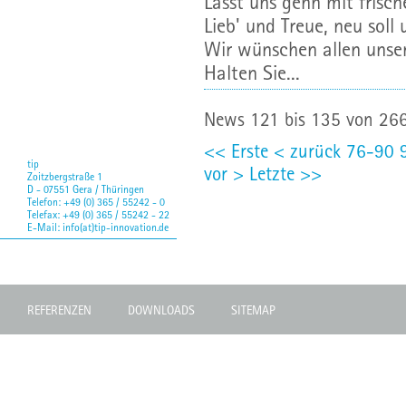
Lasst uns gehn mit frisch
Lieb' und Treue, neu soll
Wir wünschen allen unser
Halten Sie...
News 121 bis 135 von 26
<< Erste
< zurück
76-90
tip
vor >
Letzte >>
Zoitzbergstraße 1
D - 07551 Gera / Thüringen
Telefon: +49 (0) 365 / 55242 - 0
Telefax: +49 (0) 365 / 55242 - 22
E-Mail:
info(at)tip-innovation.de
REFERENZEN
DOWNLOADS
SITEMAP